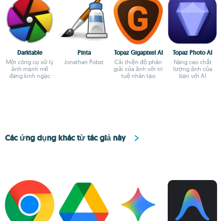
Darktable
Pinta
Topaz Gigapixel AI
Topaz Photo AI
Một công cụ xử lý
Jonathan Pobst
Cải thiện độ phân
Nâng cao chất
ảnh mạnh mẽ
giải của ảnh với trí
lượng ảnh của
đáng kinh ngạc
tuệ nhân tạo
bạn với AI
Các ứng dụng khác từ tác giả này