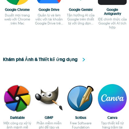
Google Chrome
Google Drive
Google Gemini
Google
Antigravity
Duyệt mọi trang
Quản lý và làm
Tận hưởng AI của
web với Chrome
việc với tài khoản
Google trên thiết
IDE chính thức của
trên Mac
Google Drive trên
bị với ứng dụng
Google với AI tích
Mac
chính thức
hợp
Khám phá Ảnh & Thiết kế ứng dụng
Darktable
GIMP
Scribus
Canva
Một công cụ xử lý
Phần mềm miễn
Free Software
Tạo thiết kế từ
ảnh mạnh mẽ
phí để tạo và
Foundation
hàng trăm tài