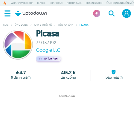
WHATSAPP DESKTOP
CLAUDE
CHATBOT AI
PROTON MAIL
SCREEN STUDIO
ỨNG DỤNG NGUỒN MỞ
MAC
/
ỨNG DỤNG
/
ẢNH & THIẾT KẾ
/
TIỆN ÍCH ẢNH
/
PICASA
Picasa
3.9.137.192
Google LLC
#4
TIỆN ÍCH ẢNH
4.7
415.2 k
9
đánh giá
tải xuống
bảo mật
QUẢNG CÁO