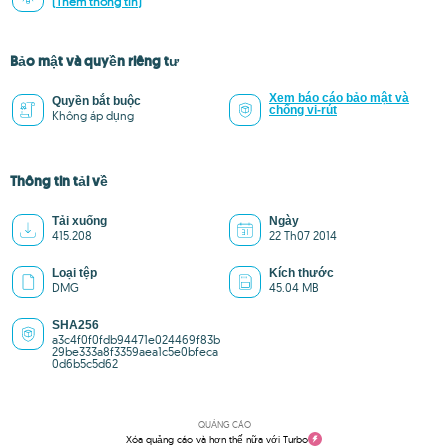
(Thêm thông tin)
Bảo mật và quyền riêng tư
Xem báo cáo bảo mật và
Quyền bắt buộc
chống vi-rút
Không áp dụng
Thông tin tải về
Tải xuống
Ngày
415.208
22 Th07 2014
Loại tệp
Kích thước
DMG
45.04 MB
SHA256
a3c4f0f0fdb94471e024469f83b
29be333a8f3359aea1c5e0bfeca
0d6b5c5d62
QUẢNG CÁO
Xóa quảng cáo và hơn thế nữa với Turbo